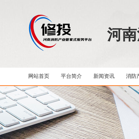
河南
网站首页
平台简介
新闻资讯
消防