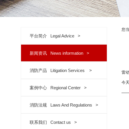
您
平台简介 Legal Advice >
新闻资讯 News information >
消防产品 Litigation Services >
雷
今
案例中心 Regional Center >
—
消防法规 Laws And Regulations >
联系我们 Contact us >