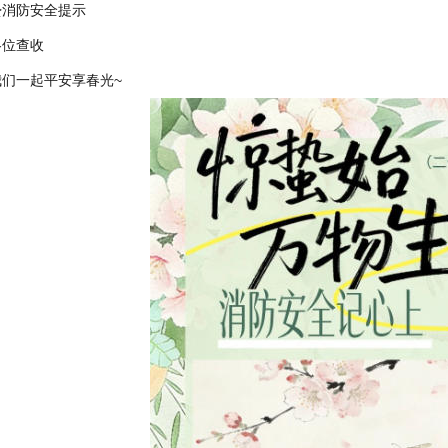
蛰消防安全提示
各位查收
我们一起平安享春光~