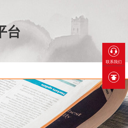
平台
联系我们