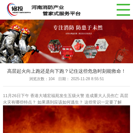
网站导航
网站首页
平台简介
新闻资讯
消防产品
案例中心
高层起火向上跑还是向下跑？记住这些危急时刻能救命！
消防法规
浏览次数：
104 日期： 2025-11-28 8:55:51
联系我们
返回首页
11月26日下午 香港大埔宏福苑发生五级火警 造成重大人员伤亡 高层
火灾有哪些特点？ 如果遇到应该如何逃生？ 这些常识一定要了解