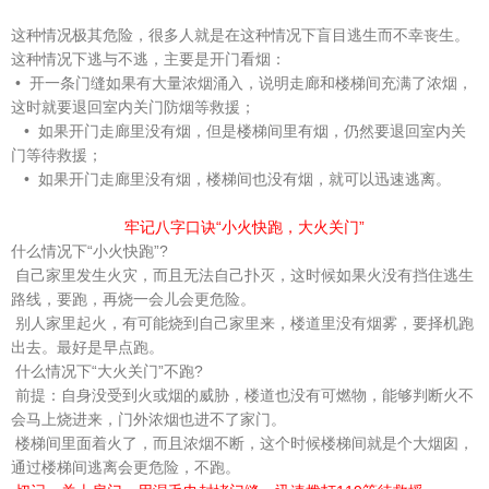
这种情况极其危险，很多人就是在这种情况下盲目逃生而不幸丧生。
这种情况下逃与不逃，主要是开门看烟：
• 开一条门缝如果有大量浓烟涌入，说明走廊和楼梯间充满了浓烟，
这时就要退回室内关门防烟等救援；
• 如果开门走廊里没有烟，但是楼梯间里有烟，仍然要退回室内关
门等待救援；
• 如果开门走廊里没有烟，楼梯间也没有烟，就可以迅速逃离。
牢记八字口诀“小火快跑，大火关门”
什么情况下“小火快跑”?
自己家里发生火灾，而且无法自己扑灭，这时候如果火没有挡住逃生
路线，要跑，再烧一会儿会更危险。
别人家里起火，有可能烧到自己家里来，楼道里没有烟雾，要择机跑
出去。最好是早点跑。
什么情况下“大火关门”不跑?
前提：自身没受到火或烟的威胁，楼道也没有可燃物，能够判断火不
会马上烧进来，门外浓烟也进不了家门。
楼梯间里面着火了，而且浓烟不断，这个时候楼梯间就是个大烟囱，
通过楼梯间逃离会更危险，不跑。