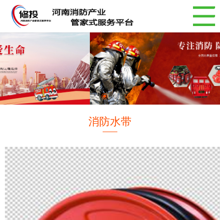
网站导航
网站首页
平台简介
新闻资讯
消防产品
案例中心
消防水带
消防法规
联系我们
返回首页